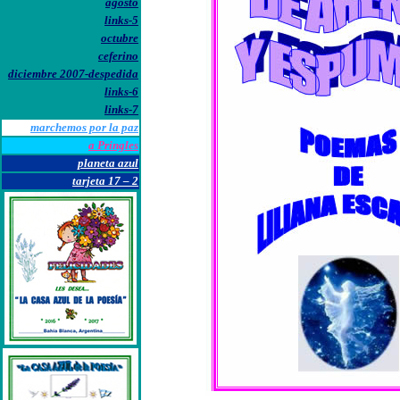
agosto
links-5
octubre
ceferino
diciembre 2007-despedida
links-6
links-7
marchemos por la paz
a Pringles
planeta azul
tarjeta 17 – 2