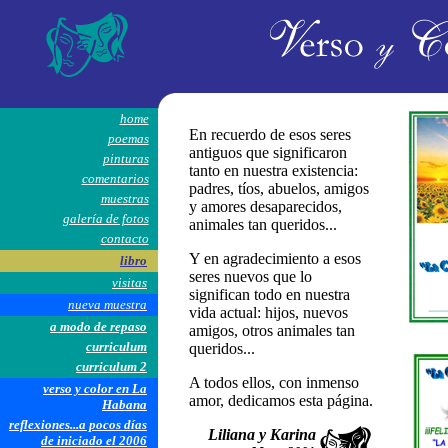
home
En recuerdo de esos seres
poemas
antiguos que significaron
pinturas
tanto en nuestra existencia:
comentarios
padres, tíos, abuelos, amigos
muestras
y amores desaparecidos,
galería de fotos
animales tan queridos...
contacto
Y en agradecimiento a esos
libro
seres nuevos que lo
visitas
significan todo en nuestra
nueva muestra
vida actual: hijos, nuevos
a modo de repaso
amigos, otros animales tan
curriculum
queridos...
curriculum 2
A todos ellos, con inmenso
verso y color en La
amor, dedicamos esta página.
Habana
reflexiones...a pocos días
Liliana y Karina
de iniciado el 2006