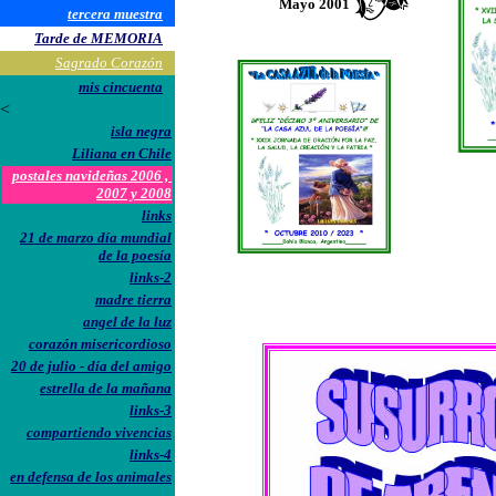
Mayo 2001
tercera muestra
Tarde de MEMORIA
Sagrado Corazón
mis cincuenta
<
isla negra
Liliana en Chile
postales navideñas 2006 ,
2007 y 2008
links
21 de marzo día mundial
de la poesía
links-2
madre tierra
angel de la luz
corazón misericordioso
20 de julio - día del amigo
estrella de la mañana
links-3
compartiendo vivencias
links-4
en defensa de los animales